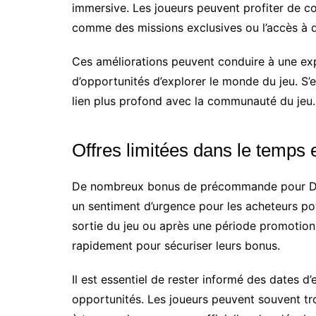
immersive. Les joueurs peuvent profiter de c
comme des missions exclusives ou l’accès à 
Ces améliorations peuvent conduire à une expé
d’opportunités d’explorer le monde du jeu. S
lien plus profond avec la communauté du jeu.
Offres limitées dans le temps e
De nombreux bonus de précommande pour DayZ
un sentiment d’urgence pour les acheteurs pot
sortie du jeu ou après une période promotionn
rapidement pour sécuriser leurs bonus.
Il est essentiel de rester informé des dates d
opportunités. Les joueurs peuvent souvent tr