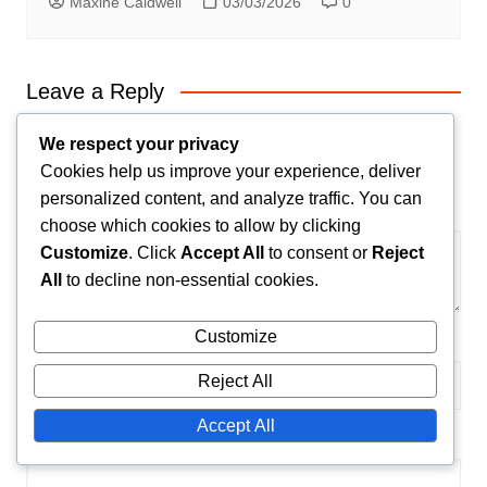
Maxine Caldwell
03/03/2026
0
Leave a Reply
Your email address will not be published.
Required
We respect your privacy
fields are marked
*
Cookies help us improve your experience, deliver
personalized content, and analyze traffic. You can
Comment
*
choose which cookies to allow by clicking
Customize
. Click
Accept All
to consent or
Reject
All
to decline non-essential cookies.
Customize
Name
*
Reject All
Accept All
Email
*