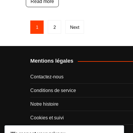
Read more
Posts
1
2
Next
pagination
Mentions légales
Contactez-nous
Conditions de service
Notre histoire
Cookies et suivi
Votre vie privée