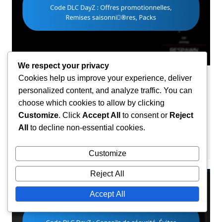
We respect your privacy
Cookies help us improve your experience, deliver
Réclamations de code DLC
personalized content, and analyze traffic. You can
Code DLC DayZ : Offres
choose which cookies to allow by clicking
promotionnelles, Remises saisonnières,
Customize
. Click
Accept All
to consent or
Reject
Packs
All
to decline non-essential cookies.
Maxine Caldwell
10/03/2026
0
Customize
Reject All
Accept All